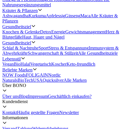
Nahrungsergänzungsmittel
Kräuter & Pflanzen
Ashwagandha
Kurkuma
Apfelessig
Ginseng
Maca
Alle Kräuter &
Pflanzen
Gesundheitsziel
Knochen & Gelenke
Detox
Energie
Gewichtsmanagement
Herz &
Blutgefäße
Haut, Haare und Nägel
Gesundheitsziel
Schlaf & Nachtruhe
Sport
Stress & Entspannung
Immunsystem &
Abwehrkräfte
Schwangerschaft & Stillzeit
Alle Gesundheitsziele
Lebensstil
Vegan
Bio
Halal
Vegetarisch
Koscher
Keto-freundlich
Beliebte Marken
NOW Foods
FOLIGAIN
Nordic
Naturals
BioTechUSA
Quicksilver
Alle Marken
Über BONO
Über uns
Blog
Impressum
Geschäftlich einkaufen?
Kundendienst
Kontakt
Häufig gestellte Fragen
Newsletter
Informationen
Versand
Zahlung
Widerrufsbelehrung