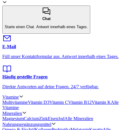
Chat
Starte einen Chat.
Antwort innerhalb eines Tages.
E-Mail
Füll unser Kontaktformular aus.
Antwort innerhalb eines Tages.
Häufig gestellte Fragen
Direkte Antworten auf deine Fragen.
24/7 verfügbar.
Vitamine
Multivitamine
Vitamin D3
Vitamin C
Vitamin B12
Vitamin K
Alle
Vitamine
Mineralien
Magnesium
Calcium
Zink
Eisen
Jod
Alle Mineralien
Nahrungsergänzungsmittel
Omega & Fischöl
Kollagen
Probiotika
Melatonin
Kreatin
Alle