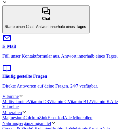
Chat
Starte einen Chat.
Antwort innerhalb eines Tages.
E-Mail
Füll unser Kontaktformular aus.
Antwort innerhalb eines Tages.
Häufig gestellte Fragen
Direkte Antworten auf deine Fragen.
24/7 verfügbar.
Vitamine
Multivitamine
Vitamin D3
Vitamin C
Vitamin B12
Vitamin K
Alle
Vitamine
Mineralien
Magnesium
Calcium
Zink
Eisen
Jod
Alle Mineralien
Nahrungsergänzungsmittel
Omega & Fischöl
Kollagen
Probiotika
Melatonin
Kreatin
Alle