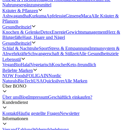
Nahrungsergänzungsmittel
Kräuter & Pflanzen
Ashwagandha
Kurkuma
Apfelessig
Ginseng
Maca
Alle Kräuter &
Pflanzen
Gesundheitsziel
Knochen & Gelenke
Detox
Energie
Gewichtsmanagement
Herz &
Blutgefäße
Haut, Haare und Nägel
Gesundheitsziel
Schlaf & Nachtruhe
Sport
Stress & Entspannung
Immunsystem &
Abwehrkräfte
Schwangerschaft & Stillzeit
Alle Gesundheitsziele
Lebensstil
Vegan
Bio
Halal
Vegetarisch
Koscher
Keto-freundlich
Beliebte Marken
NOW Foods
FOLIGAIN
Nordic
Naturals
BioTechUSA
Quicksilver
Alle Marken
Über BONO
Über uns
Blog
Impressum
Geschäftlich einkaufen?
Kundendienst
Kontakt
Häufig gestellte Fragen
Newsletter
Informationen
Versand
Zahlung
Widerrufsbelehrung