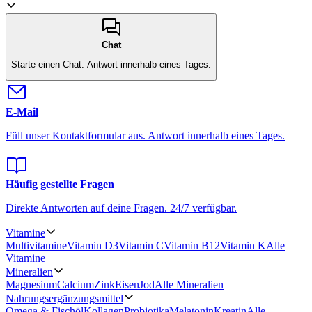
Chat
Starte einen Chat.
Antwort innerhalb eines Tages.
E-Mail
Füll unser Kontaktformular aus.
Antwort innerhalb eines Tages.
Häufig gestellte Fragen
Direkte Antworten auf deine Fragen.
24/7 verfügbar.
Vitamine
Multivitamine
Vitamin D3
Vitamin C
Vitamin B12
Vitamin K
Alle
Vitamine
Mineralien
Magnesium
Calcium
Zink
Eisen
Jod
Alle Mineralien
Nahrungsergänzungsmittel
Omega & Fischöl
Kollagen
Probiotika
Melatonin
Kreatin
Alle