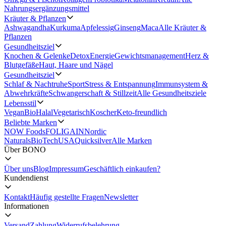
Nahrungsergänzungsmittel
Kräuter & Pflanzen
Ashwagandha
Kurkuma
Apfelessig
Ginseng
Maca
Alle Kräuter &
Pflanzen
Gesundheitsziel
Knochen & Gelenke
Detox
Energie
Gewichtsmanagement
Herz &
Blutgefäße
Haut, Haare und Nägel
Gesundheitsziel
Schlaf & Nachtruhe
Sport
Stress & Entspannung
Immunsystem &
Abwehrkräfte
Schwangerschaft & Stillzeit
Alle Gesundheitsziele
Lebensstil
Vegan
Bio
Halal
Vegetarisch
Koscher
Keto-freundlich
Beliebte Marken
NOW Foods
FOLIGAIN
Nordic
Naturals
BioTechUSA
Quicksilver
Alle Marken
Über BONO
Über uns
Blog
Impressum
Geschäftlich einkaufen?
Kundendienst
Kontakt
Häufig gestellte Fragen
Newsletter
Informationen
Versand
Zahlung
Widerrufsbelehrung