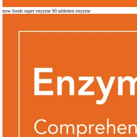
now foods super enzyme 90 tabletten enzyme