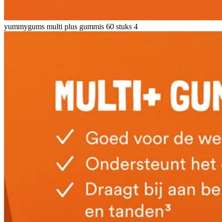
yummygums multi plus gummis 60 stuks 4