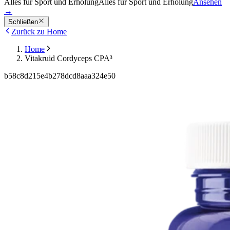
Alles für Sport und Erholung
Alles für Sport und Erholung
Ansehen
→
Schließen
Zurück zu Home
Home
Vitakruid Cordyceps CPA³
b58c8d215e4b278dcd8aaa324e50