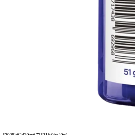
57925b62d30ae677521fc9ba49ef