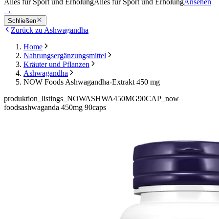
Alles für Sport und Erholung
Alles für Sport und Erholung
Ansehen
→
Schließen
Zurück zu Ashwagandha
Home
Nahrungsergänzungsmittel
Kräuter und Pflanzen
Ashwagandha
NOW Foods Ashwagandha-Extrakt 450 mg
produktion_listings_NOWASHWA450MG90CAP_now
foodsashwaganda 450mg 90caps