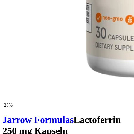
-
28
%
Jarrow Formulas
Lactoferrin
250 mg Kapseln