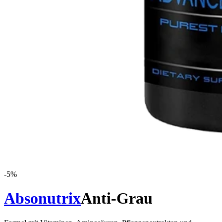
-
5
%
Absonutrix
Anti-Grau