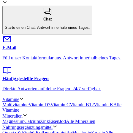
Chat
Starte einen Chat.
Antwort innerhalb eines Tages.
E-Mail
Füll unser Kontaktformular aus.
Antwort innerhalb eines Tages.
Häufig gestellte Fragen
Direkte Antworten auf deine Fragen.
24/7 verfügbar.
Vitamine
Multivitamine
Vitamin D3
Vitamin C
Vitamin B12
Vitamin K
Alle
Vitamine
Mineralien
Magnesium
Calcium
Zink
Eisen
Jod
Alle Mineralien
Nahrungsergänzungsmittel
Omega & Fischöl
Kollagen
Probiotika
Melatonin
Kreatin
Alle