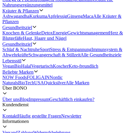
Nahrungsergänzungsmittel
Kräuter & Pflanzen
Ashwagandha
Kurkuma
Apfelessig
Ginseng
Maca
Alle Kräuter &
Pflanzen
Gesundheitsziel
Knochen & Gelenke
Detox
Energie
Gewichtsmanagement
Herz &
Blutgefäße
Haut, Haare und Nägel
Gesundheitsziel
Schlaf & Nachtruhe
Sport
Stress & Entspannung
Immunsystem &
Abwehrkräfte
Schwangerschaft & Stillzeit
Alle Gesundheitsziele
Lebensstil
Vegan
Bio
Halal
Vegetarisch
Koscher
Keto-freundlich
Beliebte Marken
NOW Foods
FOLIGAIN
Nordic
Naturals
BioTechUSA
Quicksilver
Alle Marken
Über BONO
Über uns
Blog
Impressum
Geschäftlich einkaufen?
Kundendienst
Kontakt
Häufig gestellte Fragen
Newsletter
Informationen
Versand
Zahlung
Widerrufsbelehrung